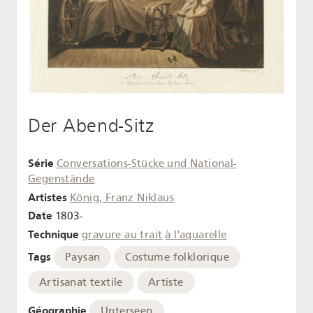
Der Abend-Sitz
Série
Conversations-Stücke und National-
Gegenstände
Artistes
König, Franz Niklaus
Date
1803-
Technique
gravure au trait
à l'aquarelle
Tags
Paysan
Costume folklorique
Artisanat textile
Artiste
Géographie
Unterseen