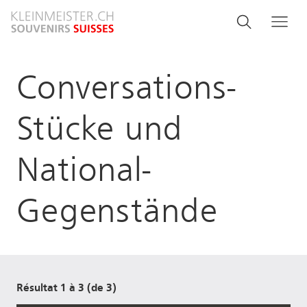
Aller
Search
Rechercher
Me
au
and
contenu
principal
menu
Conversations-
navigati
Stücke und
National-
Gegenstände
Résultat 1 à 3 (de 3)