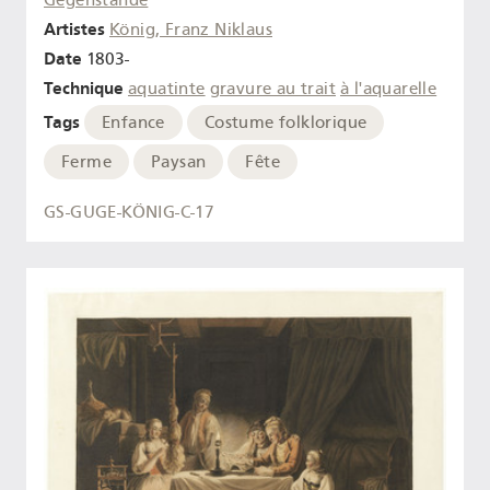
Gegenstände
Artistes
König, Franz Niklaus
Date
1803-
Technique
aquatinte
gravure au trait
à l'aquarelle
Tags
Enfance
Costume folklorique
Ferme
Paysan
Fête
GS-GUGE-KÖNIG-C-17