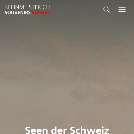
Skip
Search
Search
Me
to
and
main
content
menu
navigati
Seen der Schweiz
Seen der Schweiz
Seen der Schweiz