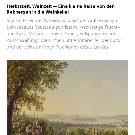
Herbstzeit, Weinzeit — Eine kleine Reise von den
Rebbergen in die Weinkeller
Mehr
In allen Ecken der Schweiz wird seit der Antike die von
erfahren
Jean-Jacques Rousseau gepriesene «wohltätige Frucht»
angebaut. Wonne, schwere Arbeit, Entspannung oder
Ausschweifung: Wein ist ein untrennbarer Teil der Kultur
und der volkstümlichen Traditionen dieses Landes.
Mehr
erfahren