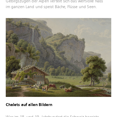
erfahren
Gebirgszügen der Alpen verteilt sich das wertvolle Nass
im ganzen Land und speist Bäche, Flüsse und Seen.
Mehr
erfahren
Chalets auf allen Bildern
Mehr