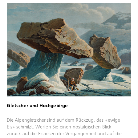
Mehr
erfahren
Gletscher und Hochgebirge
Mehr
Die Alpengletscher sind auf dem Rückzug, das «ewige
erfahren
Eis» schmilzt. Werfen Sie einen nostalgischen Blick
zurück auf die Eisriesen der Vergangenheit und auf die