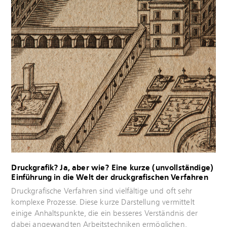
Mehr
erfahren
Druckgrafik? Ja, aber wie? Eine kurze (unvollständige)
Einführung in die Welt der druckgrafischen Verfahren
Mehr
Druckgrafische Verfahren sind vielfältige und oft sehr
erfahren
komplexe Prozesse. Diese kurze Darstellung vermittelt
einige Anhaltspunkte, die ein besseres Verständnis der
dabei angewandten Arbeitstechniken ermöglichen.