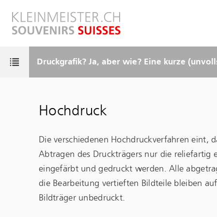
Skip
to
main
content
Druckgrafik? Ja, aber wie? Eine kurze (unvol
Menu
se
le
Hochdruck
ntents
Die verschiedenen Hochdruckverfahren eint, 
Abtragen des Druckträgers nur die reliefartig 
eingefärbt und gedruckt werden. Alle abgetr
die Bearbeitung vertieften Bildteile bleiben a
Bildträger unbedruckt.