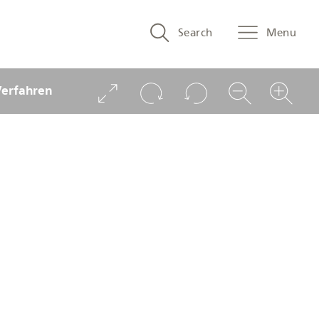
Search
Search
Menu
and
menu
Verfahren
navigation