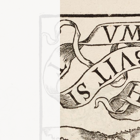
k? Ja, aber wie?
ge) Einführung i
grafischen Ver