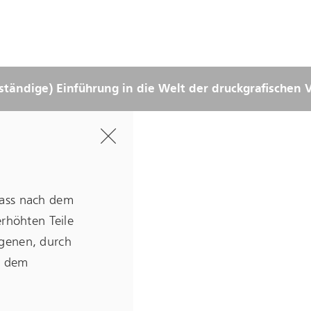
lständige) Einführung in die Welt der druckgrafischen 
Hide
text
dass nach dem
erhöhten Teile
agenen, durch
uf dem