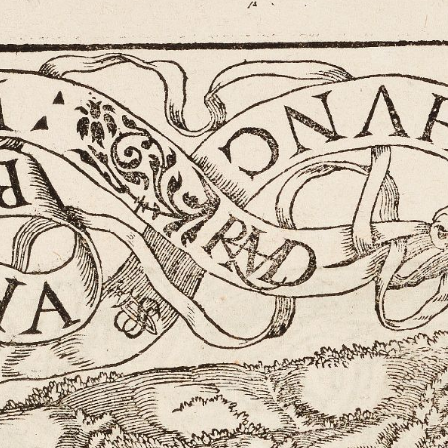
 Eine kurze
n die Welt der
fahren