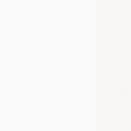
Druckgrafi
(unvollständi
druck