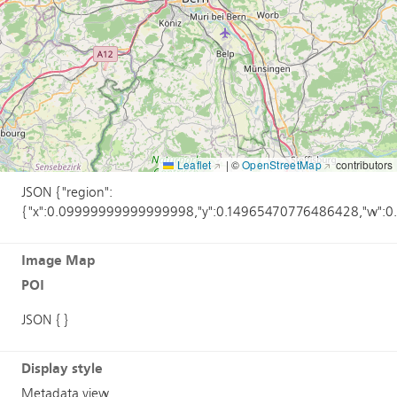
Annotations
POI
Leaflet
|
©
OpenStreetMap
contributors
JSON {"region":
{"x":0.09999999999999998,"y":0.14965470776486428,"w":0
Image Map
POI
JSON {}
Display style
Metadata view