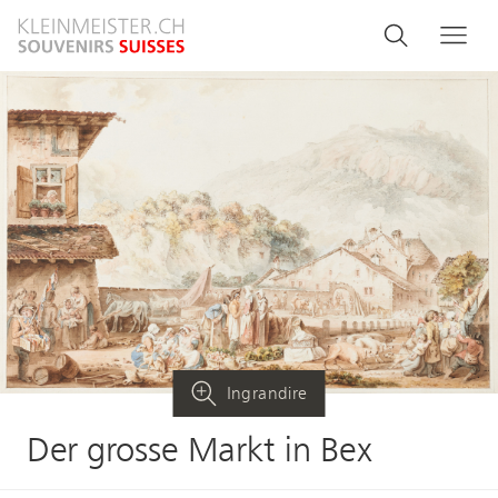
Salta
Search
Cerca
Me
al
and
contenuto
principale
menu
navigati
Ingrandire
Der grosse Markt in Bex