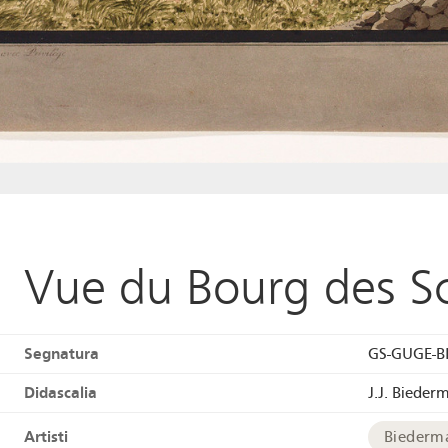
Vue du Bourg des S
Segnatura
GS-GUGE-B
Didascalia
J.J. Biederm
Artisti
Biederm