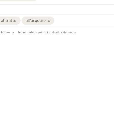
 al tratto
all'acquarello
chives
Immagine ad alta risoluzione
Mucca
Prati
Costume tradizionale
Mythen