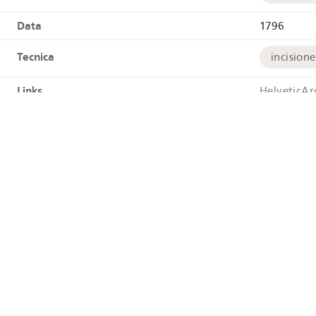
Data
1796
Tecnica
incisione
Links
HelveticAr
Tags
Raccolta
Geografia
Svitto
Coordinate geografiche
+
−