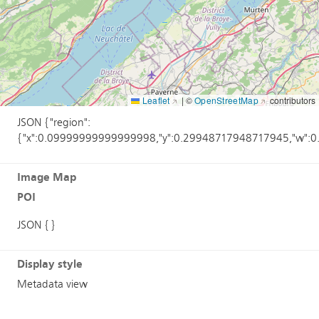
Annotations
POI
Leaflet
|
©
OpenStreetMap
contributors
JSON {"region":
{"x":0.09999999999999998,"y":0.29948717948717945,"w":0
Image Map
POI
JSON {}
Display style
Metadata view