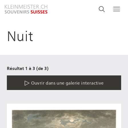
Aller
Search
Rechercher
Me
au
and
contenu
principal
menu
Nuit
navigati
Résultat 1 à 3 (de 3)
Ouvrir dans une galerie interactive