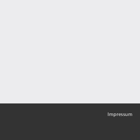
Impressum
Informa
zur