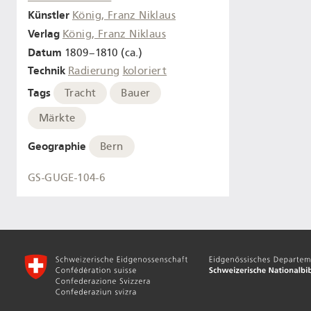
Künstler
König, Franz Niklaus
Verlag
König, Franz Niklaus
Datum
1809–1810 (ca.)
Technik
Radierung
koloriert
Tags
Tracht
Bauer
Märkte
Geographie
Bern
GS-GUGE-104-6