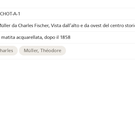
ICHOT-A-1
ller da Charles Fischer, Vista dall’alto e da ovest del centro stor
a matita acquarellata, dopo il 1858
Charles
Müller, Théodore
a a matita
all'acquarello
chives
Immagine ad alta risoluzione
Stazione ferroviaria
Mezzi di trasporto
Prospett
Aar
Alpi