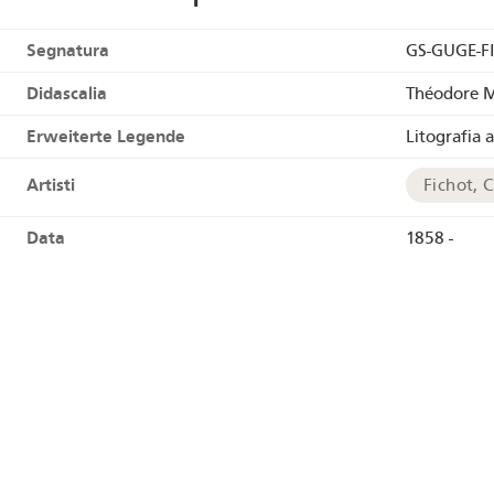
Segnatura
GS-GUGE-F
Didascalia
Théodore Mü
Erweiterte Legende
Litografia 
Artisti
Fichot, 
Data
1858 -
Tecnica
litografi
Links
HelveticAr
Tags
Ferrovie
Geografia
Berna