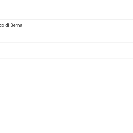
ico di Berna
iva a volo d'uccello