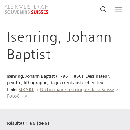
Aller
Search
Rechercher
Me
au
and
contenu
principal
menu
Isenring, Johann
navigati
Baptist
Isenring, Johann Baptist (1796 - 1860). Dessinateur,
peintre, lithographe, daguerréotypiste et éditeur
Links
SIKART
Dictionnaire historique de la Suisse
FotoCH
Résultat 1 à 5 (de 5)