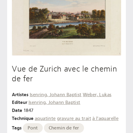
Vue de Zurich avec le chemin
de fer
Artistes
Isenring, Johann Baptist
Weber, Lukas
Editeur
Isenring, Johann Baptist
Date
1847
Technique
aquatinte
gravure au trait
à l'aquarelle
Tags
Pont
Chemin de fer