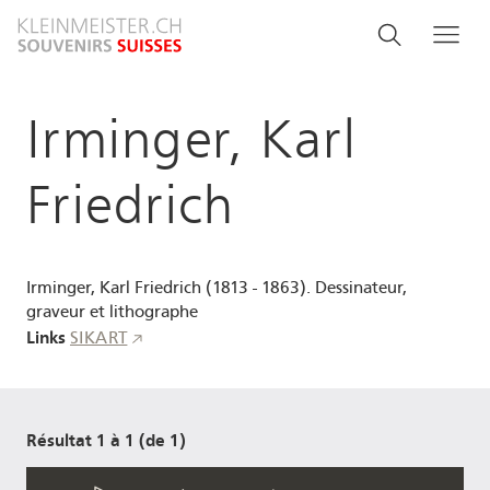
Aller
Search
Rechercher
Me
au
and
contenu
principal
menu
Irminger, Karl
navigati
Friedrich
Irminger, Karl Friedrich (1813 - 1863). Dessinateur,
graveur et lithographe
Links
SIKART
Résultat 1 à 1 (de 1)