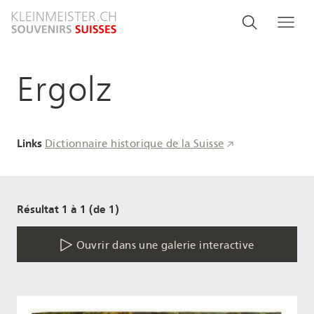
Aller
Search
Rechercher
Me
au
and
contenu
principal
menu
Ergolz
navigati
Links
Dictionnaire historique de la Suisse
Résultat 1 à 1 (de 1)
Ouvrir dans une galerie interactive