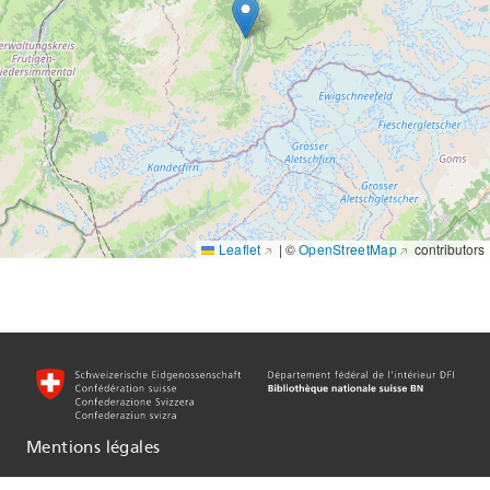
Display style
Metadata view
Leaflet
|
©
OpenStreetMap
contributors
Mentions légales
Informationen