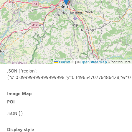
Annotations
POI
Leaflet
|
©
OpenStreetMap
contributors
JSON {"region":
{"x":0.09999999999999998,"y":0.14965470776486428,"w":0
Image Map
POI
JSON {}
Display style