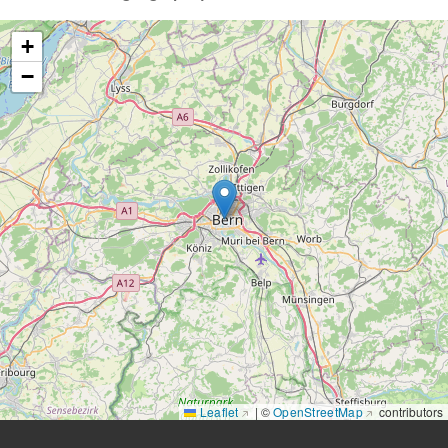
+
−
Leaflet
|
©
OpenStreetMap
contributors