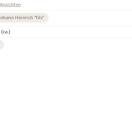
Ansichten
Johann Heinrich "fils"
 (ca.)
chives
Image en haute résolution
Touriste
Chaise à porteurs
Belvédère
Somm
Rigi Kulm