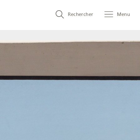
Search
Rechercher
Menu
and
menu
navigation