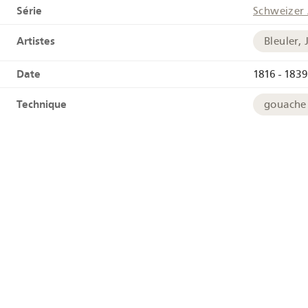
Série
Schweizer 
Artistes
Bleuler, 
Date
1816 - 1839
Technique
gouache
Liens
HelveticAr
Tags
Auberge
Géographie
Rigi
Coordonnées géographiques
+
−