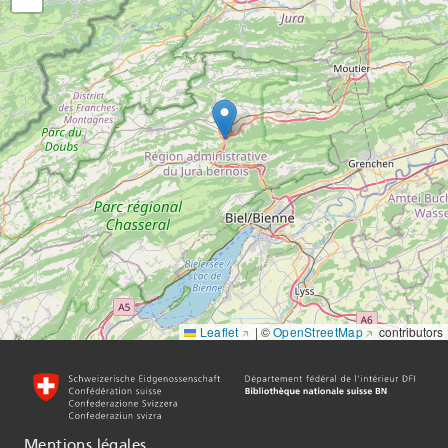
Leaflet
|
©
OpenStreetMap
contributors
Mentions légales