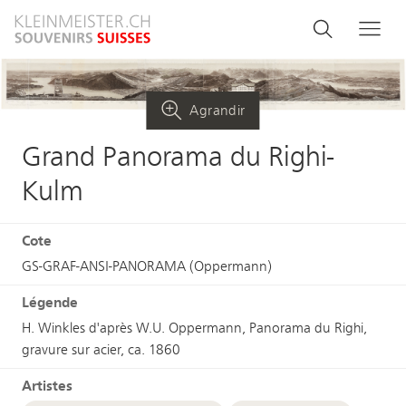
Aller
Search
Rechercher
Me
au
and
contenu
principal
menu
Agrandir
navigati
Grand Panorama du Righi-
Kulm
Cote
GS-GRAF-ANSI-PANORAMA (Oppermann)
Légende
H. Winkles d'après W.U. Oppermann, Panorama du Righi,
gravure sur acier, ca. 1860
Artistes